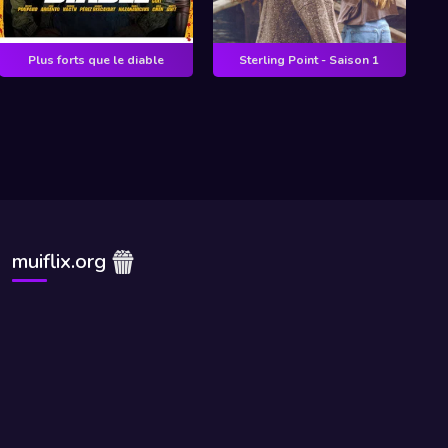
Plus forts que le diable
Sterling Point - Saison 1
muiflix.org