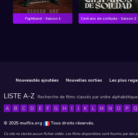
Fightland - Saison 1
Cent ans de solitude - Saison 2
Nouveautés ajoutées
Nouvelles sorties
Les plus rega
LISTE A-Z
Recherche de films classés par ordre alphabétique
A
B
C
D
E
F
G
H
I
J
K
L
M
N
O
P
Q
© 2025 muiflix.org
Tous droits réservés.
Ce site ne stocke aucun fichier vidéo. Les films disponibles sont fournis par des 