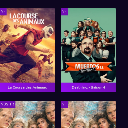
VF
VF
La Course des Animaux
Death Inc. - Saison 4
VOSTFR
VF