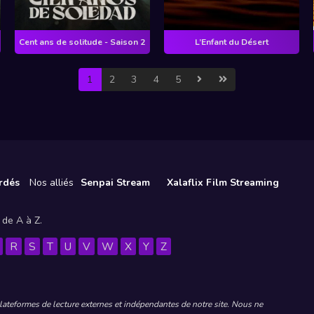
Cent ans de solitude - Saison 2
L’Enfant du Désert
1
2
3
4
5
rdés
Nos alliés
Senpai Stream
Xalaflix Film Streaming
 de A à Z.
R
S
T
U
V
W
X
Y
Z
plateformes de lecture externes et indépendantes de notre site. Nous ne