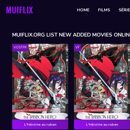
MUIFLIX
HOME
FILMS
SÉRI
MUIFLIX.ORG LIST NEW ADDED MOVIES ONLIN
VOSTFR
VF
L'Héroïne au ruban
L'Héroïne au ruban