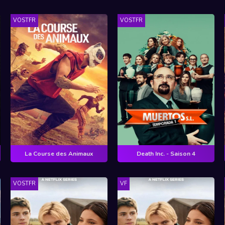
VOSTFR
VOSTFR
La Course des Animaux
Death Inc. - Saison 4
VOSTFR
VF