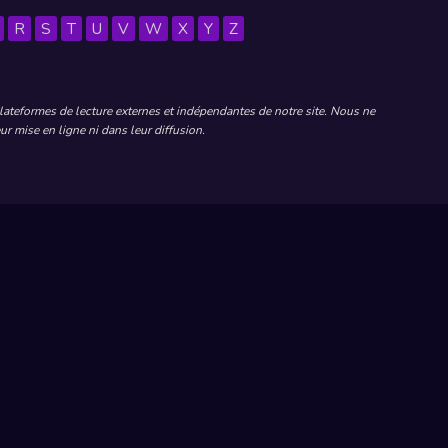
R
S
T
U
V
W
X
Y
Z
plateformes de lecture externes et indépendantes de notre site. Nous ne
r mise en ligne ni dans leur diffusion.