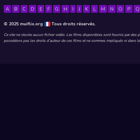
A
B
C
D
E
F
G
H
I
J
K
L
M
N
O
P
Q
© 2025 muiflix.org
Tous droits réservés.
Ce site ne stocke aucun fichier vidéo. Les films disponibles sont fournis par des 
possédons pas les droits d’auteur de ces films et ne sommes impliqués ni dans leu