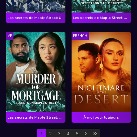
Les secrets de Maple Street: Un voisin va mourir
Les secrets de Maple Street: Qui a tué Madame Claremont ?
VF
FRENCH
Les secrets de Maple Street: Qui a tué Madame Claremont ?
À moi pour toujours
1
2
3
4
5