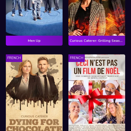
Men Up
Curious Caterer: Grilling Season
FRENCH
FRENCH