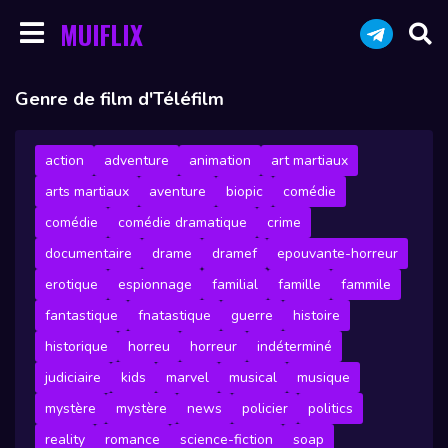
MUIFLIX
Genre de film d'Téléfilm
action
adventure
animation
art martiaux
arts martiaux
aventure
biopic
comédie
comédie
comédie dramatique
crime
documentaire
drame
dramef
epouvante-horreur
erotique
espionnage
familial
famille
fammile
fantastique
fnatastique
guerre
histoire
historique
horreu
horreur
indéterminé
judiciaire
kids
marvel
musical
musique
mystère
mystère
news
policier
politics
reality
romance
science-fiction
soap