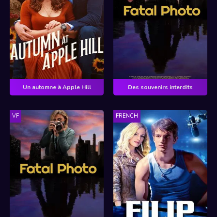
Un automne à Apple Hill
Des souvenirs interdits
VF
FRENCH