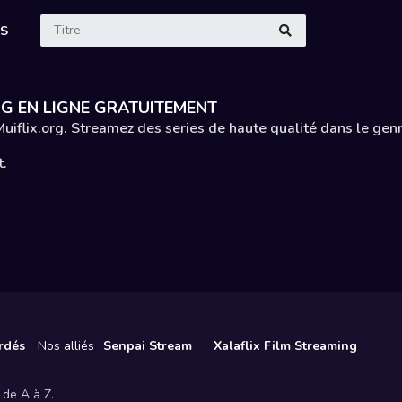
ES
RG EN LIGNE GRATUITEMENT
Muiflix.org. Streamez des series de haute qualité dans le gen
t.
rdés
Nos alliés
Senpai Stream
Xalaflix Film Streaming
 de A à Z.