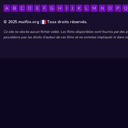
A
B
C
D
E
F
G
H
I
J
K
L
M
N
O
P
Q
© 2025 muiflix.org
Tous droits réservés.
Ce site ne stocke aucun fichier vidéo. Les films disponibles sont fournis par des 
possédons pas les droits d’auteur de ces films et ne sommes impliqués ni dans leu