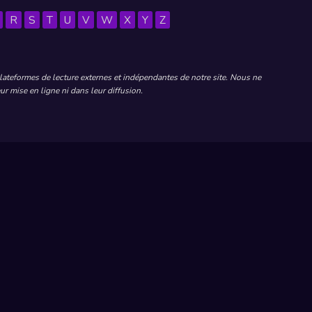
R
S
T
U
V
W
X
Y
Z
plateformes de lecture externes et indépendantes de notre site. Nous ne
r mise en ligne ni dans leur diffusion.