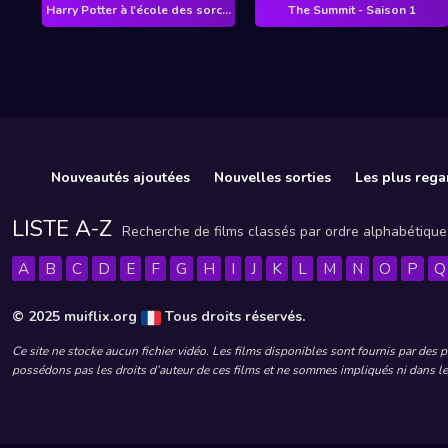
Harry Potter à l'école des sorciers
The Summit - Saison 1
Nouveautés ajoutées
Nouvelles sorties
Les plus rega
LISTE A-Z
Recherche de films classés par ordre alphabétique
A
B
C
D
E
F
G
H
I
J
K
L
M
N
O
P
Q
© 2025 muiflix.org
Tous droits réservés.
Ce site ne stocke aucun fichier vidéo. Les films disponibles sont fournis par des 
possédons pas les droits d’auteur de ces films et ne sommes impliqués ni dans leu