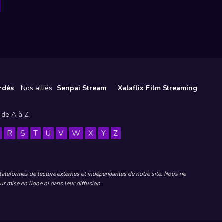
rdés
Nos alliés
Senpai Stream
Xalaflix Film Streaming
 de A à Z.
R
S
T
U
V
W
X
Y
Z
plateformes de lecture externes et indépendantes de notre site. Nous ne
r mise en ligne ni dans leur diffusion.