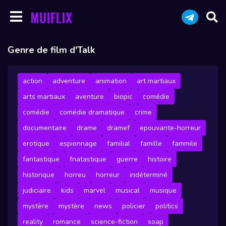
MUIFLIX
Genre de film d'Talk
action
adventure
animation
art martiaux
arts martiaux
aventure
biopic
comédie
comédie
comédie dramatique
crime
documentaire
drame
dramef
epouvante-horreur
erotique
espionnage
familial
famille
fammile
fantastique
fnatastique
guerre
histoire
historique
horreu
horreur
indéterminé
judiciaire
kids
marvel
musical
musique
mystère
mystère
news
policier
politics
reality
romance
science-fiction
soap