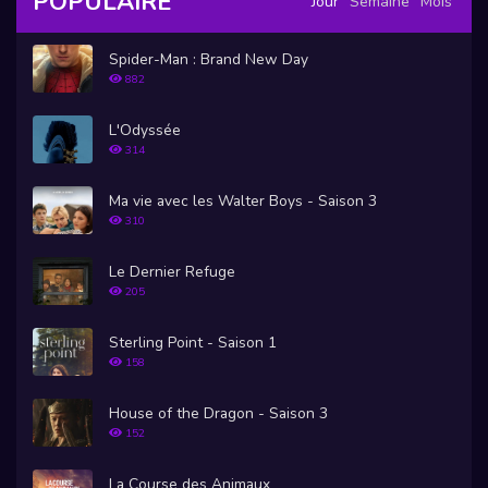
POPULAIRE
Jour
Semaine
Mois
Spider-Man : Brand New Day
882
L'Odyssée
314
Ma vie avec les Walter Boys - Saison 3
310
Le Dernier Refuge
205
Sterling Point - Saison 1
158
House of the Dragon - Saison 3
152
La Course des Animaux