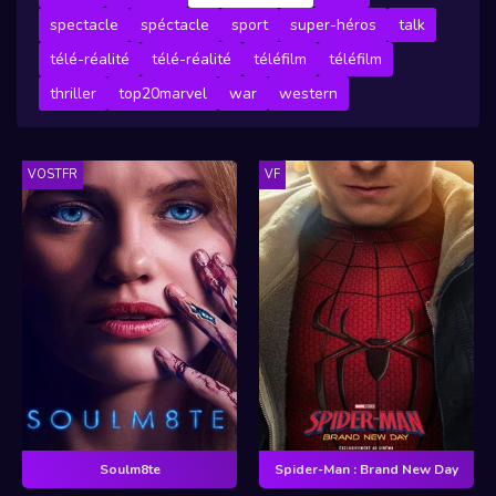
spectacle
spéctacle
sport
super-héros
talk
télé-réalité
télé-réalité
téléfilm
téléfilm
thriller
top20marvel
war
western
VOSTFR
VF
Soulm8te
Spider-Man : Brand New Day