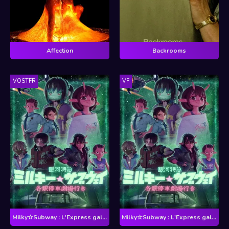
Affection
Backrooms
VOSTFR
VF
Milky☆Subway : L'Express galactique – Le film
Milky☆Subway : L'Express galactique – Le film