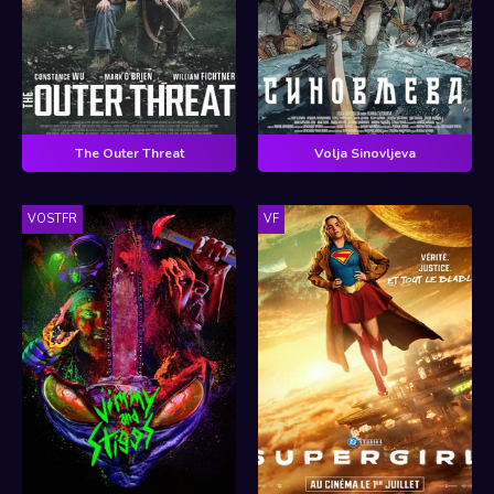
The Outer Threat
Volja Sinovljeva
VOSTFR
VF