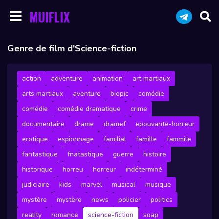
MUIFLIX
Genre de film d'Science-fiction
action
adventure
animation
art martiaux
arts martiaux
aventure
biopic
comédie
comédie
comédie dramatique
crime
documentaire
drame
dramef
epouvante-horreur
erotique
espionnage
familial
famille
fammile
fantastique
fnatastique
guerre
histoire
historique
horreu
horreur
indéterminé
judiciaire
kids
marvel
musical
musique
mystère
mystère
news
policier
politics
reality
romance
science-fiction
soap