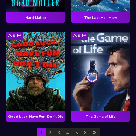
Hard Matter
The Last Hail Mary
VOSTFR
VOSTFR
Good Luck, Have Fun, Don't Die
The Game of Life
1
2
3
4
5