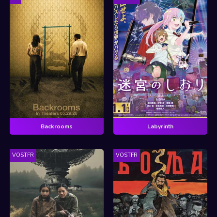
Backrooms
Labyrinth
VOSTFR
VOSTFR