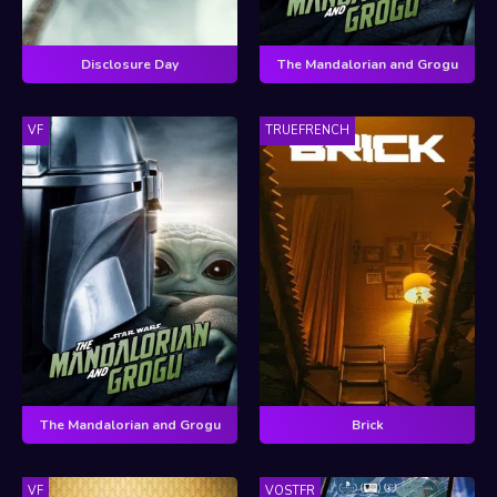
Disclosure Day
The Mandalorian and Grogu
VF
TRUEFRENCH
The Mandalorian and Grogu
Brick
VF
VOSTFR