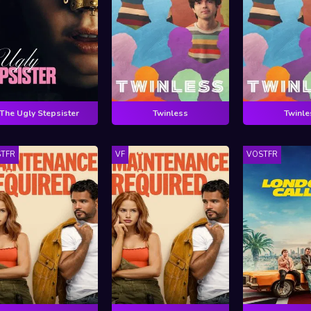
The Ugly Stepsister
Twinless
Twinle
TFR
VF
VOSTFR