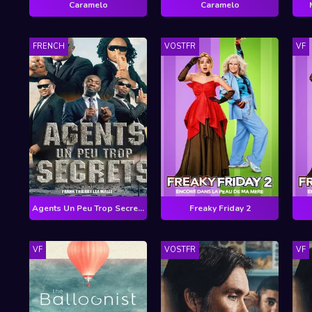
Caramelo
Caramelo
FRENCH
VOSTFR
VF
Agents Un Peu Trop Secrets
Freaky Friday 2
VF
VOSTFR
VF