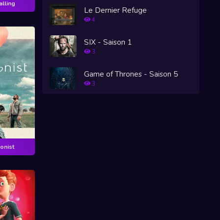
lling
Le Dernier Refuge
4
SIX - Saison 1
3
Game of Thrones - Saison 5
3
onist