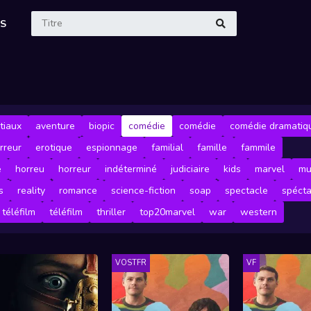
ES
tiaux
aventure
biopic
comédie
comédie
comédie dramatiq
rreur
erotique
espionnage
familial
famille
fammile
e
horreu
horreur
indéterminé
judiciaire
kids
marvel
mu
s
reality
romance
science-fiction
soap
spectacle
spécta
téléfilm
téléfilm
thriller
top20marvel
war
western
VOSTFR
VF