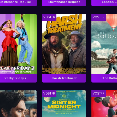
Maintenance Requise
Maintenance Requise
London Ca
VOSTFR
VOSTFR
Freaky Friday 2
Harsh Treatment
The Ballo
VOSTFR
VOSTFR