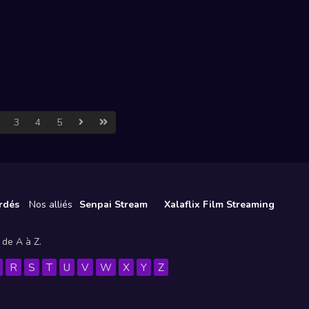
3
4
5
rdés
Nos alliés
Senpai Stream
Xalaflix Film Streaming
 de A à Z.
R
S
T
U
V
W
X
Y
Z