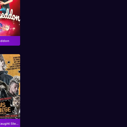
eddon
Pris au piège - Caught Stealing