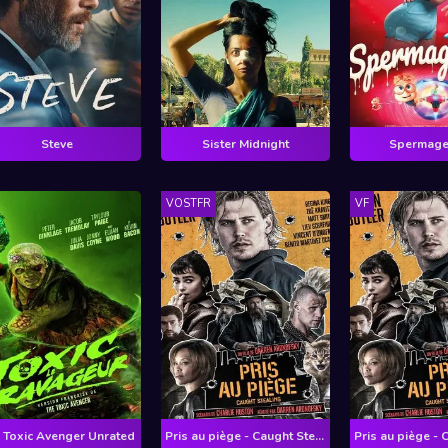
Steve
Sister Midnight
Spermag
VOSTFR
VF
 Toxic Avenger Unrated
Pris au piège - Caught Stealing