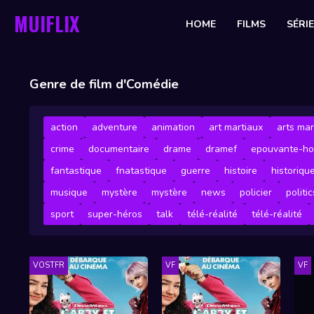
MUIFLIX
HOME
FILMS
SÉRI
Genre de film d'Comédie
action
adventure
animation
art martiaux
arts mar
crime
documentaire
drame
dramef
epouvante-ho
fantastique
fnatastique
guerre
histoire
historiqu
musique
mystère
mystère
news
policier
politic
sport
super-héros
talk
télé-réalité
télé-réalité
VOSTFR
VF
VF