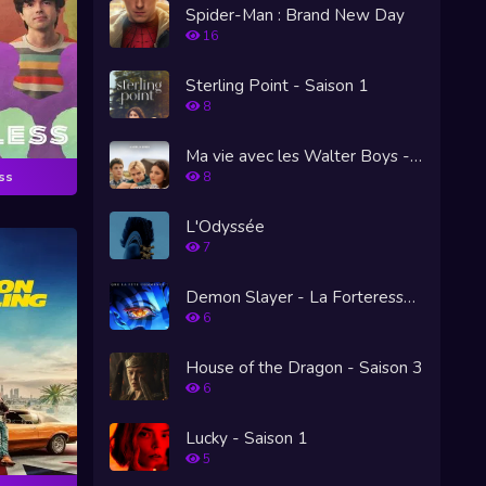
Spider-Man : Brand New Day
16
Sterling Point - Saison 1
8
Ma vie avec les Walter Boys - Saison 3
8
ss
L'Odyssée
7
Demon Slayer - La Forteresse Infinie
6
House of the Dragon - Saison 3
6
Lucky - Saison 1
5