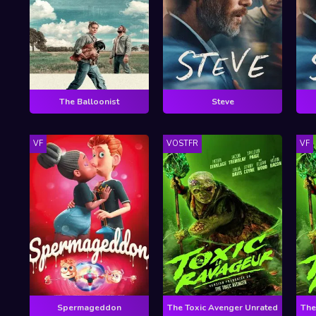
The Balloonist
Steve
VF
VOSTFR
VF
Spermageddon
The Toxic Avenger Unrated
The