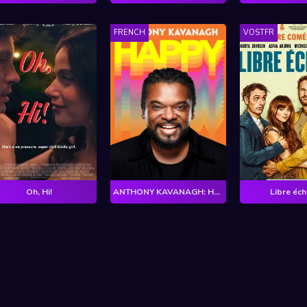
FRENCH
VOSTFR
Oh, Hi!
ANTHONY KAVANAGH: Happy
Libre éc