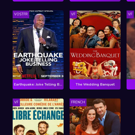
VOSTFR
VF
VF
Earthquake: Joke Telling Business
The Wedding Banquet
VF
FRENCH