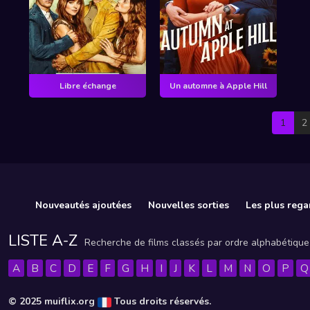
Libre échange
Un automne à Apple Hill
1
2
Nouveautés ajoutées
Nouvelles sorties
Les plus rega
LISTE A-Z
Recherche de films classés par ordre alphabétique
A
B
C
D
E
F
G
H
I
J
K
L
M
N
O
P
Q
© 2025 muiflix.org
Tous droits réservés.