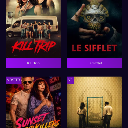
Kill Trip
Le Sifflet
VOSTFR
VF