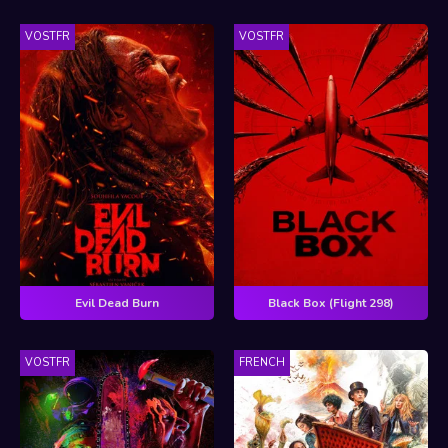
VOSTFR
VOSTFR
Evil Dead Burn
Black Box (Flight 298)
VOSTFR
FRENCH