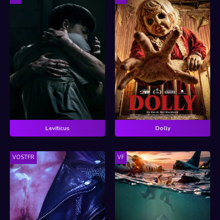
Leviticus
Dolly
VOSTFR
VF