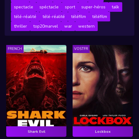
spectacle
spéctacle
sport
super-héros
talk
télé-réalité
télé-réalité
téléfilm
téléfilm
thriller
top20marvel
war
western
FRENCH
VOSTFR
Shark Evil
Lockbox