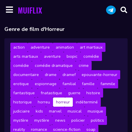
MUIFLIX
Genre de film d'Horreur
action
adventure
animation
art martiaux
arts martiaux
aventure
biopic
comédie
comédie
comédie dramatique
crime
documentaire
drame
dramef
epouvante-horreur
erotique
espionnage
familial
famille
fammile
fantastique
fnatastique
guerre
histoire
historique
horreu
horreur
indéterminé
judiciaire
kids
marvel
musical
musique
mystère
mystère
news
policier
politics
reality
romance
science-fiction
soap