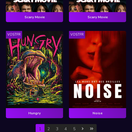
Scary Movie
Scary Movie
VOSTFR
VOSTFR
Hungry
Noise
1
2
3
4
5