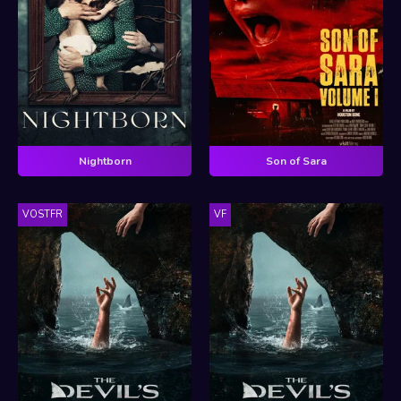
Nightborn
Son of Sara
VOSTFR
VF