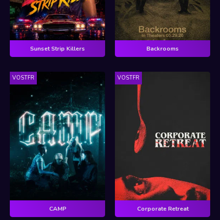
Sunset Strip Killers
Backrooms
VOSTFR
VOSTFR
CAMP
Corporate Retreat