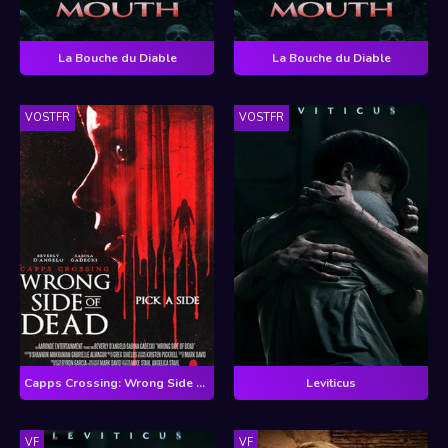
La Bouche du Diable
La Bouche du Diable
VOSTFR
VOSTFR
Capps Crossing: Wrong Side of Dead
Leviticus
VF
VF