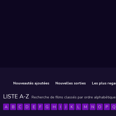
Nouveautés ajoutées
Nouvelles sorties
Les plus rega
LISTE A-Z
Recherche de films classés par ordre alphabétique
A
B
C
D
E
F
G
H
I
J
K
L
M
N
O
P
Q