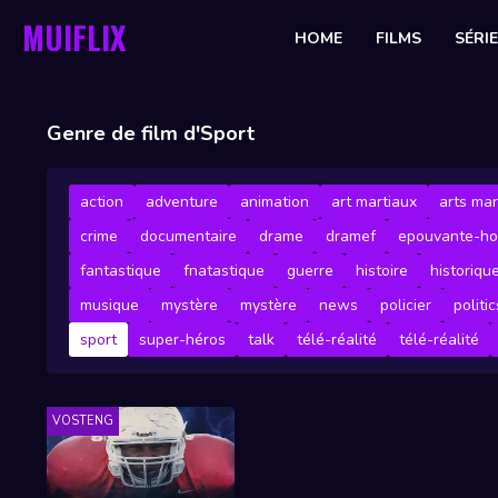
MUIFLIX
HOME
FILMS
SÉRI
Genre de film d'Sport
action
adventure
animation
art martiaux
arts mar
crime
documentaire
drame
dramef
epouvante-ho
fantastique
fnatastique
guerre
histoire
historiqu
musique
mystère
mystère
news
policier
politic
sport
super-héros
talk
télé-réalité
télé-réalité
VOSTENG