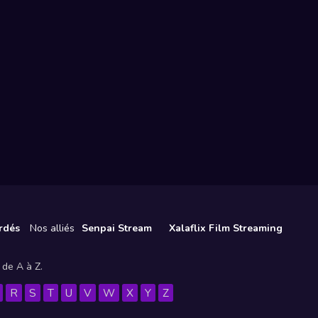
rdés
Nos alliés
Senpai Stream
Xalaflix Film Streaming
 de A à Z.
R
S
T
U
V
W
X
Y
Z