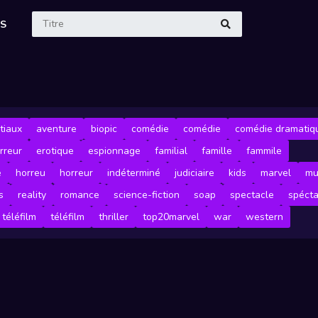
ES
tiaux
aventure
biopic
comédie
comédie
comédie dramatiq
rreur
erotique
espionnage
familial
famille
fammile
e
horreu
horreur
indéterminé
judiciaire
kids
marvel
mu
s
reality
romance
science-fiction
soap
spectacle
spécta
téléfilm
téléfilm
thriller
top20marvel
war
western