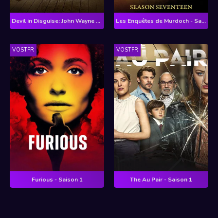
Devil in Disguise: John Wayne Gacy - Saison 1
Les Enquêtes de Murdoch - Saison 17
VOSTFR
VOSTFR
Furious - Saison 1
The Au Pair - Saison 1