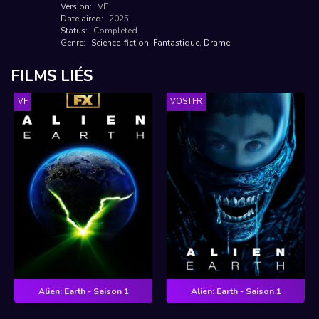
Version:
VF
Date aired:
2025
Status:
Completed
Genre:
Science-fiction
,
Fantastique
,
Drame
FILMS LIÉS
VF
VOSTFR
Alien: Earth - Saison 1
Alien: Earth - Saison 1