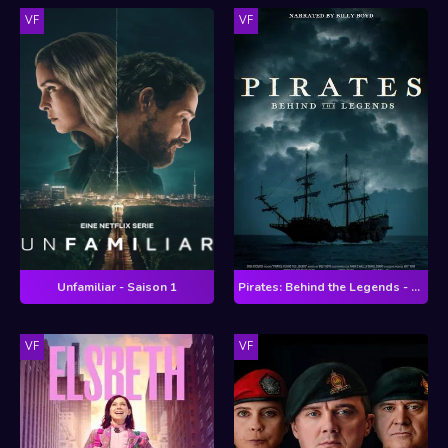
VF
VF
Unfamiliar - Saison 1
Pirates: Behind the Legends - Saison 1
VF
VF