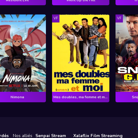
VF
VF
Nimona
Mes doubles, ma femme et moi
Snip
rdés
Nos alliés
Senpai Stream
Xalaflix Film Streaming