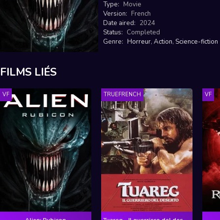
Type:
Movie
Version:
French
Date aired:
2024
Status:
Completed
Genre:
Horreur
,
Action
,
Science-fiction
FILMS LIÉS
VF
TRUEFRENCH
VF
Alien: Rubicon
Tuareg - Il guerriero del deserto