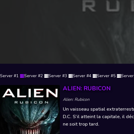
Server #1
Server #2
Server #3
Server #4
Server #5
Server
ALIEN: RUBICON
Alien: Rubicon
Un vaisseau spatial extraterrest
D.C. S'il atteint la capitale, il d
ne soit trop tard.