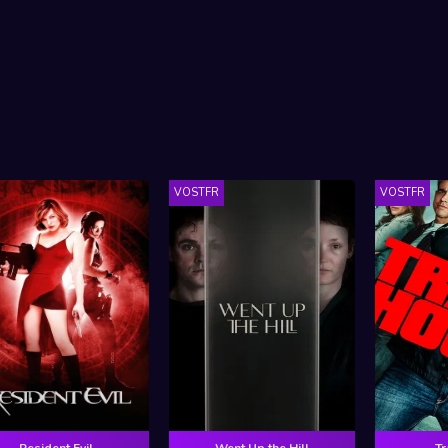
VOSTFR
VOSTFR
Resident Evil
Went Up the Hill
Tr