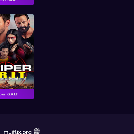
er: G.R.I.T.
muiflix.org