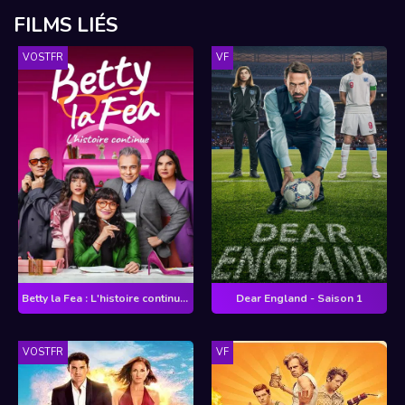
FILMS LIÉS
VOSTFR
VF
Betty la Fea : L'histoire continue - Saison 2
Dear England - Saison 1
VOSTFR
VF