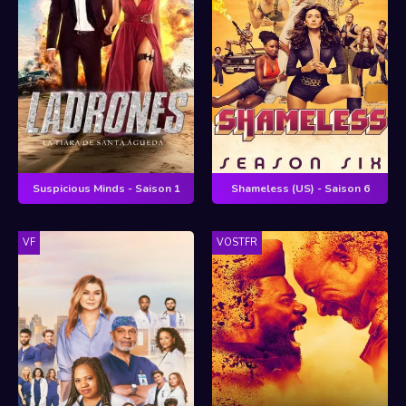
Suspicious Minds - Saison 1
Shameless (US) - Saison 6
VF
VOSTFR