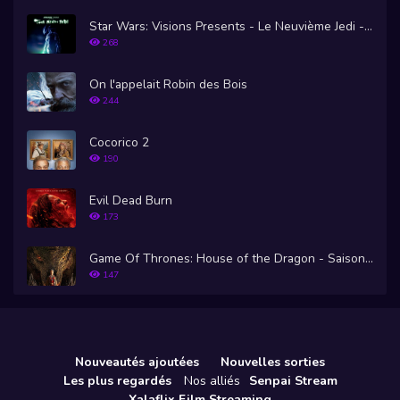
Star Wars: Visions Presents - Le Neuvième Jedi - Saison 1
268
On l'appelait Robin des Bois
244
Cocorico 2
190
Evil Dead Burn
173
Game Of Thrones: House of the Dragon - Saison 1
147
Nouveautés ajoutées
Nouvelles sorties
Les plus regardés
Nos alliés
Senpai Stream
Xalaflix Film Streaming