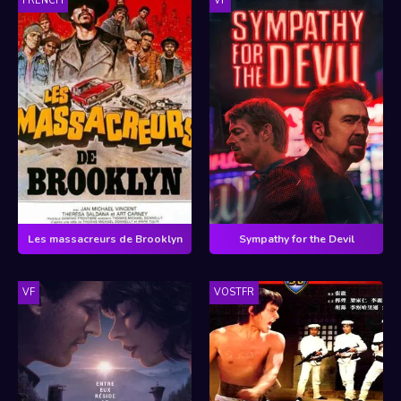
FRENCH
VF
Les massacreurs de Brooklyn
Sympathy for the Devil
VF
VOSTFR