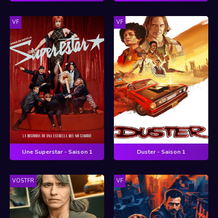
VF
VF
Une Superstar - Saison 1
Duster - Saison 1
VOSTFR
VF