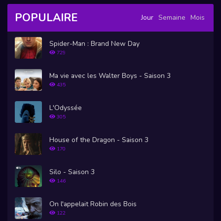
POPULAIRE
Jour
Semaine
Mois
Spider-Man : Brand New Day
729
Ma vie avec les Walter Boys - Saison 3
435
L'Odyssée
305
House of the Dragon - Saison 3
170
Silo - Saison 3
146
On l'appelait Robin des Bois
122