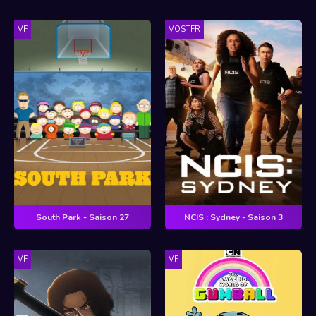
VF
VOSTFR
South Park - Saison 27
NCIS : Sydney - Saison 3
VF
VF