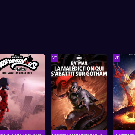
VF
VF
Miraculous World : New York, les héros unis
Batman: La Malédiction Qui s'abattit sur Gotham
Brahmāstra