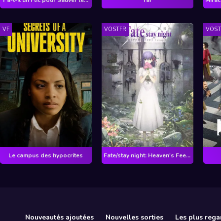
VF
VOSTFR
VOS
Le campus des hypocrites
Fate/stay night: Heaven's Feel I. presage flower
Nouveautés ajoutées
Nouvelles sorties
Les plus rega