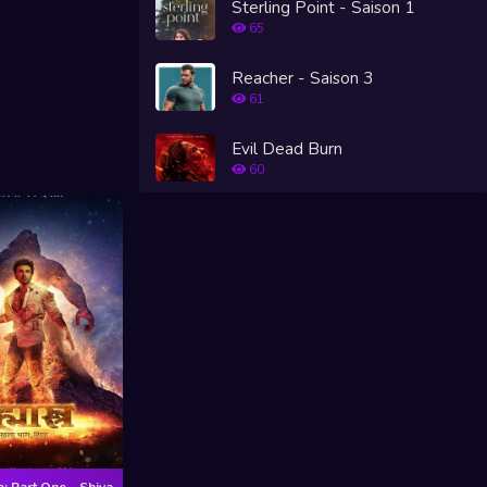
Sterling Point - Saison 1
65
Reacher - Saison 3
61
Evil Dead Burn
60
: Part One – Shiva