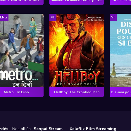
TENG
VF
VF
Metro... In Dino
Hellboy: The Crooked Man
rdés
Nos alliés
Senpai Stream
Xalaflix Film Streaming