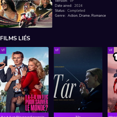
Version:
VF
Date aired:
2024
Status:
Completed
Genre:
Action
,
Drame
,
Romance
FILMS LIÉS
VF
VF
VF
Y a-t-il un Flic pour Sauver le Monde ?
Tár