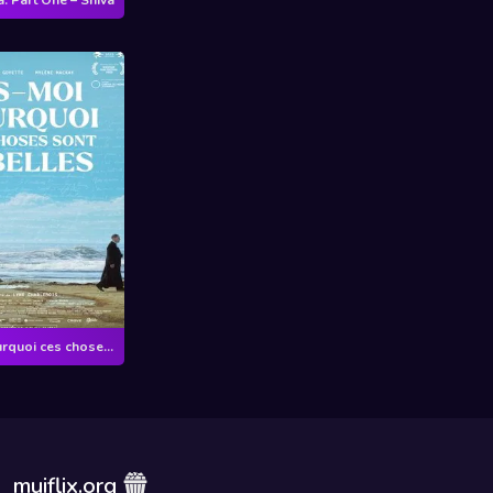
Dis-moi pourquoi ces choses sont si belles
muiflix.org