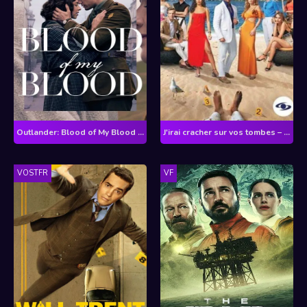
Outlander: Blood of My Blood - Saison 1
J'irai cracher sur vos tombes – Partie 1
VOSTFR
VF