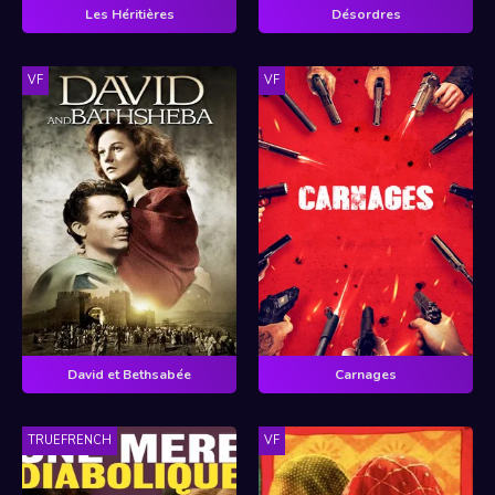
Les Héritières
Désordres
VF
VF
David et Bethsabée
Carnages
TRUEFRENCH
VF