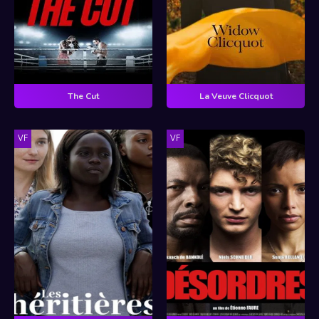
The Cut
La Veuve Clicquot
VF
VF