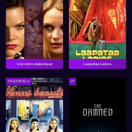
Une mère diabolique
Laapataa Ladies
TRUEFRENCH
VF