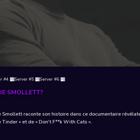
r #4
Server #5
Server #6
IE SMOLLETT?
e Smollett raconte son histoire dans ce documentaire révélat
Tinder » et de « Don't F**k With Cats ».