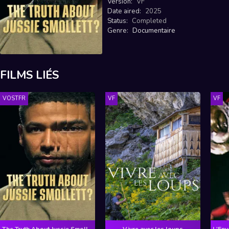
Version:
VF
Date aired:
2025
Status:
Completed
Genre:
Documentaire
FILMS LIÉS
VOSTFR
VF
VF
The Truth About Jussie Smollett?
Vivre avec les loups