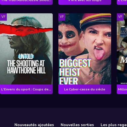
VF
VF
VF
L'Envers du sport : Coups de feu à Hawthorne Hill
Le Cyber-casse du siècle
Nouveautés ajoutées
Nouvelles sorties
Les plus rega