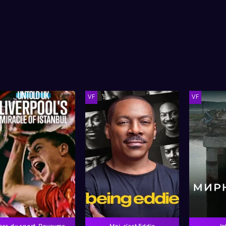
VF
VF
L'Envers du sport, Royaume-Uni : Miracle en finale
Moi, c'est Eddie
In