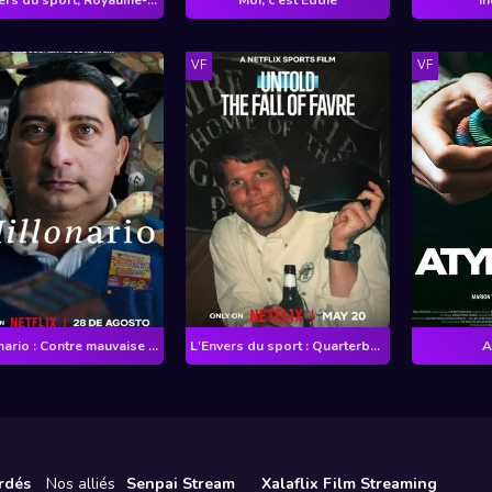
VF
VF
Millonario : Contre mauvaise fortune…
L'Envers du sport : Quarterback à scandale
A
rdés
Nos alliés
Senpai Stream
Xalaflix Film Streaming