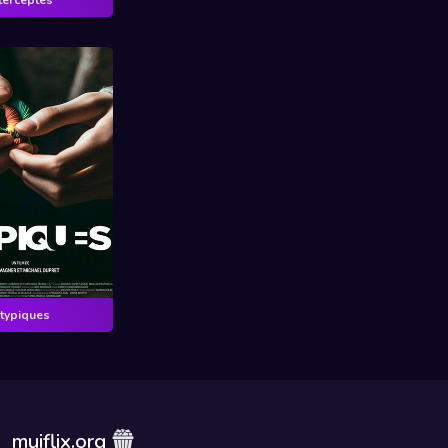
typiques
muiflix.org