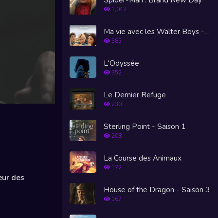
1,042
Ma vie avec les Walter Boys - Saison 3
385
L'Odyssée
352
Le Dernier Refuge
230
Sterling Point - Saison 1
208
La Course des Animaux
172
eur des
House of the Dragon - Saison 3
167